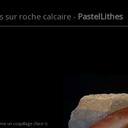
s sur roche calcaire -
PastelLithes
e un coquillage (face I)