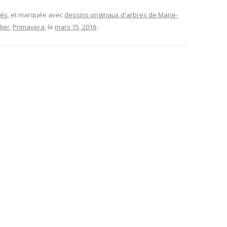
és
, et marquée avec
dessins originaux d'arbres de Marie-
lier
,
Primavera
, le
mars 15, 2016
.