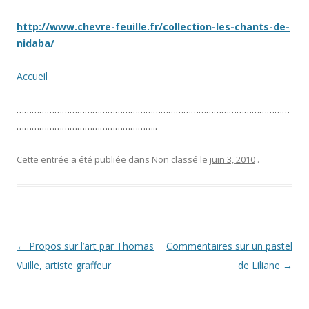
http://www.chevre-feuille.fr/collection-les-chants-de-
nidaba/
Accueil
………………………………………………………………………………………………
………………………………………………..
Cette entrée a été publiée dans Non classé le
juin 3, 2010
.
Navigation des articles
←
Propos sur l’art par Thomas
Commentaires sur un pastel
Vuille, artiste graffeur
de Liliane
→