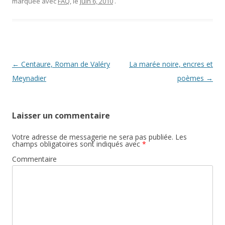
marquée avec
FAQ
, le
juin 6, 2010
.
Navigation des articles
←
Centaure, Roman de Valéry
La marée noire, encres et
Meynadier
poèmes
→
Laisser un commentaire
Votre adresse de messagerie ne sera pas publiée.
Les
champs obligatoires sont indiqués avec
*
Commentaire