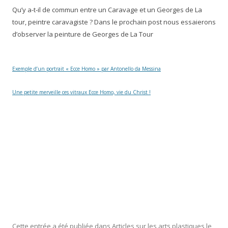
Qu’y a-t-il de commun entre un Caravage et un Georges de La
tour, peintre caravagiste ? Dans le prochain post nous essaierons
d’observer la peinture de Georges de La Tour
Exemple d’un portrait « Ecce Homo » par Antonello da Messina
Une petite merveille ces vitraux Ecce Homo, vie du Christ !
Cette entrée a été publiée dans
Articles sur les arts plastiques
le