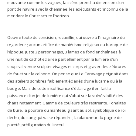
mouvante comme les vagues, la scène prend la dimension d’un
pont de navire avec la cheminée, les exécutants et l’inconnu de la
mer dont le Christ scrute l’horizon…
Oeuvre toute de concision, recueillie, qui ouvre à l’imaginaire du
regardeur ; aucun artifice de maniérisme religieux ou baroque de
l’époque, juste 3 personnages, 3 lames de fond enchaînées à
une nuit de cachot éclairée partiellement par la lumière d’un
soupirail venue sculpter visages et corps et graver des zébrures
de fouet sur la colonne. On pense que Le Caravage peignait dans
des ateliers sombres faiblement éclairés d’une lucarne ou à la
bougie. Mais de cette insuffisance d’éclairage il en fait la
puissance d’un jet de lumière qui s’abat sur la vulnérabilité des
chairs notamment. Gamme de couleurs très restreinte. Tonalités
de bure, la pourpre du manteau gisant au sol, symbolique de roi
déchu, du sang qui va se répandre ; la blancheur du pagne de
pureté, préfiguration du linceul…