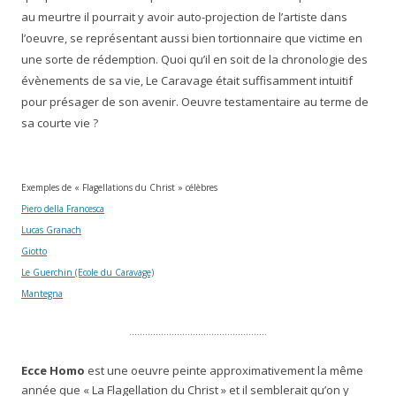
au meurtre il pourrait y avoir auto-projection de l’artiste dans
l’oeuvre, se représentant aussi bien tortionnaire que victime en
une sorte de rédemption. Quoi qu’il en soit de la chronologie des
évènements de sa vie, Le Caravage était suffisamment intuitif
pour présager de son avenir. Oeuvre testamentaire au terme de
sa courte vie ?
Exemples de « Flagellations du Christ » célèbres
Piero della Francesca
Lucas Granach
Giotto
Le Guerchin (Ecole du Caravage)
Mantegna
…………………………………………….
Ecce Homo
est une oeuvre peinte approximativement la même
année que « La Flagellation du Christ » et il semblerait qu’on y