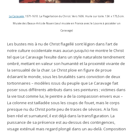
Le Caravage,
1571-1610. La Flagellation du Christ. Vers 1606. Huile sur toile. 134 x 175,5 cm.
Musée des Beaux-Arts de Rouen (seul musée en France avec le Louvre à posséder un
Caravage)
Les bustes mis à nu de Christ flagellé sont légion dans l’art de
notre culture occidentale mais aucun jusqu’ici ne montre le Christ
tel que Le Caravage l’exulte dans un style naturaliste tendrement
ombré, mettant en valeur son humanité et la proximité vivante de
la sensualité de la chair. Le Christ ploie en figure de proue
éclairant le monde, sous les brutalités sans conviction de deux
tortionnaires – modèles issus du peuple que Le Caravage fait
poser sous différents attributs dans ses peintures ; victimes dans
la vie tout comme lui, le peintre a de la compassion envers eux –
La colonne est tailladée sous les coups de fouet, mais le corps
presque nu du Christ porte peu de traces de sévices. A la fois
bien réel et surnaturel, il est déjà dans la transfiguration. La
puissance de sa présence est au-dessus des contingences,
visage exténué mais regard plongé dans un au-delà. Composition