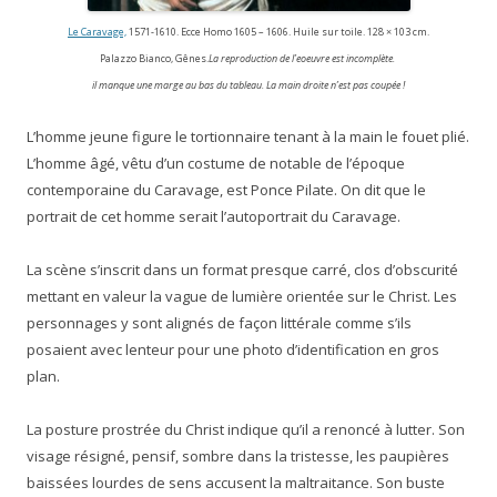
Le Caravage,
1571-1610. Ecce Homo 1605 – 1606. Huile sur toile. 128 × 103 cm.
Palazzo Bianco, Gênes.
La reproduction de l’eoeuvre est incomplète.
il manque une marge au bas du tableau. La main droite n’est pas coupée !
L’homme jeune figure le tortionnaire tenant à la main le fouet plié.
L’homme âgé, vêtu d’un costume de notable de l’époque
contemporaine du Caravage, est Ponce Pilate. On dit que le
portrait de cet homme serait l’autoportrait du Caravage.
La scène s’inscrit dans un format presque carré, clos d’obscurité
mettant en valeur la vague de lumière orientée sur le Christ. Les
personnages y sont alignés de façon littérale comme s’ils
posaient avec lenteur pour une photo d’identification en gros
plan.
La posture prostrée du Christ indique qu’il a renoncé à lutter. Son
visage résigné, pensif, sombre dans la tristesse, les paupières
baissées lourdes de sens accusent la maltraitance. Son buste