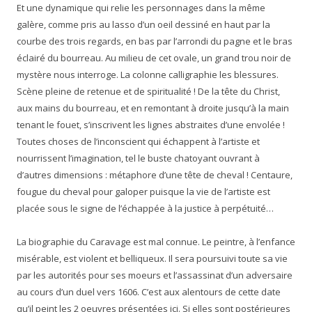
Et une dynamique qui relie les personnages dans la même
galère, comme pris au lasso d’un oeil dessiné en haut par la
courbe des trois regards, en bas par l’arrondi du pagne et le bras
éclairé du bourreau. Au milieu de cet ovale, un grand trou noir de
mystère nous interroge. La colonne calligraphie les blessures.
Scène pleine de retenue et de spiritualité ! De la tête du Christ,
aux mains du bourreau, et en remontant à droite jusqu’à la main
tenant le fouet, s’inscrivent les lignes abstraites d’une envolée !
Toutes choses de l’inconscient qui échappent à l’artiste et
nourrissent l’imagination, tel le buste chatoyant ouvrant à
d’autres dimensions : métaphore d’une tête de cheval ! Centaure,
fougue du cheval pour galoper puisque la vie de l’artiste est
placée sous le signe de l’échappée à la justice à perpétuité…
La biographie du Caravage est mal connue. Le peintre, à l’enfance
misérable, est violent et belliqueux. Il sera poursuivi toute sa vie
par les autorités pour ses moeurs et l’assassinat d’un adversaire
au cours d’un duel vers 1606. C’est aux alentours de cette date
qu’il peint les 2 oeuvres présentées ici. Si elles sont postérieures