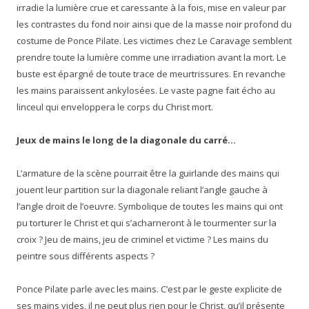
irradie la lumière crue et caressante à la fois, mise en valeur par
les contrastes du fond noir ainsi que de la masse noir profond du
costume de Ponce Pilate. Les victimes chez Le Caravage semblent
prendre toute la lumière comme une irradiation avant la mort. Le
buste est épargné de toute trace de meurtrissures. En revanche
les mains paraissent ankylosées. Le vaste pagne fait écho au
linceul qui enveloppera le corps du Christ mort.
Jeux de mains le long de la diagonale du carré…
L’armature de la scène pourrait être la guirlande des mains qui
jouent leur partition sur la diagonale reliant l’angle gauche à
l’angle droit de l’oeuvre. Symbolique de toutes les mains qui ont
pu torturer le Christ et qui s’acharneront à le tourmenter sur la
croix ? Jeu de mains, jeu de criminel et victime ? Les mains du
peintre sous différents aspects ?
Ponce Pilate parle avec les mains. C’est par le geste explicite de
ses mains vides, il ne peut plus rien pour le Christ, qu’il présente