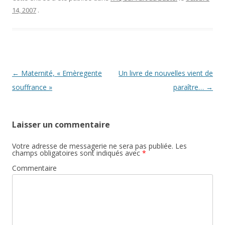
14, 2007
.
Navigation des articles
←
Maternité, « Emèregente
Un livre de nouvelles vient de
souffrance »
paraître…
→
Laisser un commentaire
Votre adresse de messagerie ne sera pas publiée.
Les
champs obligatoires sont indiqués avec
*
Commentaire