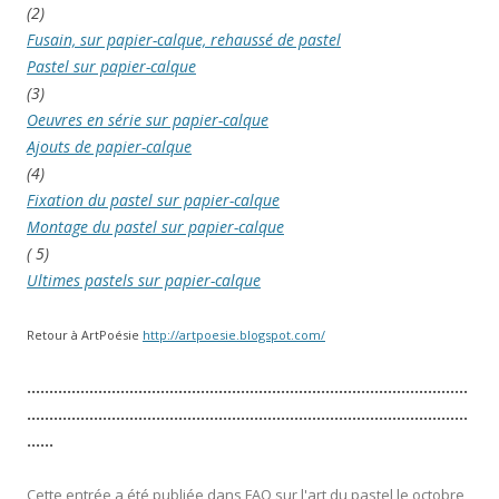
(2)
Fusain, sur papier-calque, rehaussé de pastel
Pastel sur papier-calque
(3)
Oeuvres en série sur papier-calque
Ajouts de papier-calque
(4)
Fixation du pastel sur papier-calque
Montage du pastel sur papier-calque
( 5)
Ultimes pastels sur papier-calque
Retour à ArtPoésie
http://artpoesie.blogspot.com/
………………………………………………………………………………………
………………………………………………………………………………………
……
Cette entrée a été publiée dans
FAQ sur l'art du pastel
le
octobre