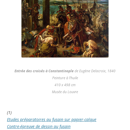
Entrée des croisés à Constantinople
de Eugène Delacroix, 1840
Peinture à l’huile
410 x 498 cm
Musée du Louvre
(1)
Etudes préparatoires au fusain sur papier-calque
Contre-épreuve de dessin au fusain