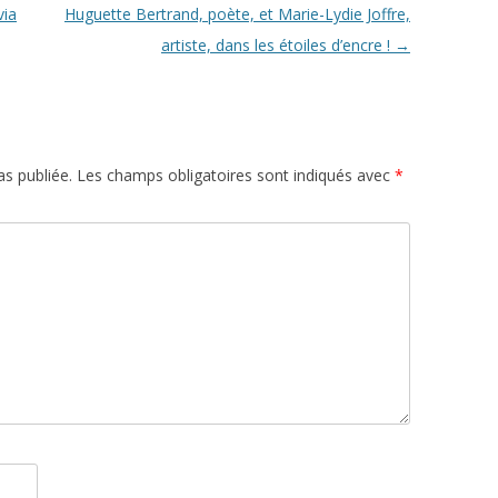
via
Huguette Bertrand, poète, et Marie-Lydie Joffre,
artiste, dans les étoiles d’encre !
→
s publiée.
Les champs obligatoires sont indiqués avec
*