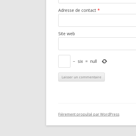
Adresse de contact
*
Site web
−
six
=
null
Fièrement propulsé par WordPress