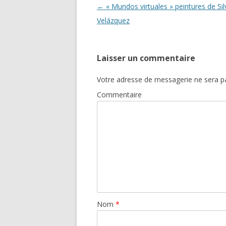
Navigation des articles
←
« Mundos virtuales » peintures de Sil
Velázquez
Laisser un commentaire
Votre adresse de messagerie ne sera pa
Commentaire
Nom
*