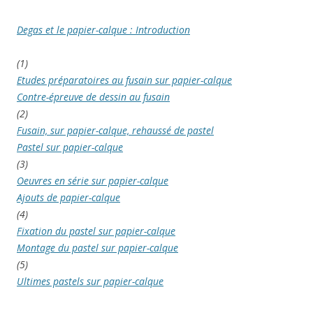
Degas et le papier-calque : Introduction
(1)
Etudes préparatoires au fusain sur papier-calque
Contre-épreuve de dessin au fusain
(2)
Fusain, sur papier-calque, rehaussé de pastel
Pastel sur papier-calque
(3)
Oeuvres en série sur papier-calque
Ajouts de papier-calque
(4)
Fixation du pastel sur papier-calque
Montage du pastel sur papier-calque
(5)
Ultimes pastels sur papier-calque