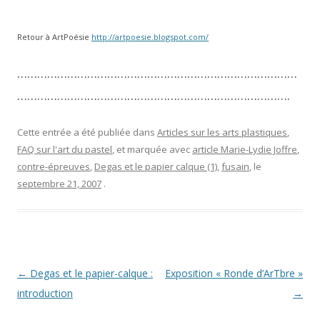
Retour à ArtPoésie
http://artpoesie.blogspot.com/
…………………………………………………………………………
……………………………………………………………………….
Cette entrée a été publiée dans
Articles sur les arts plastiques
,
FAQ sur l'art du pastel
, et marquée avec
article Marie-Lydie Joffre
,
contre-épreuves
,
Degas et le papier calque (1)
,
fusain
, le
septembre 21, 2007
.
Navigation des articles
←
Degas et le papier-calque :
Exposition « Ronde d’ArTbre »
introduction
→