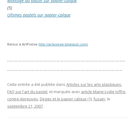
Montage du pastel sur papier-calque
(5)
Ultimes pastels sur papier-calque
Retour à ArtPoésie
http://artpoesie.blogspot.com/
…………………………………………………………………………
……………………………………………………………………….
Cette entrée a été publiée dans
Articles sur les arts plastiques
,
FAQ sur l'art du pastel
, et marquée avec
article Marie-Lydie Joffre
,
contre-épreuves
,
Degas et le papier calque (1)
,
fusain
, le
septembre 21, 2007
.