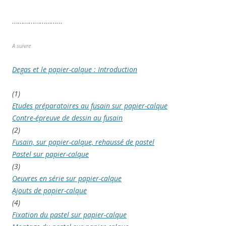
………………………
A suivre
Degas et le papier-calque : Introduction
(1)
Etudes préparatoires au fusain sur papier-calque
Contre-épreuve de dessin au fusain
(2)
Fusain, sur papier-calque, rehaussé de pastel
Pastel sur papier-calque
(3)
Oeuvres en série sur papier-calque
Ajouts de papier-calque
(4)
Fixation du pastel sur papier-calque