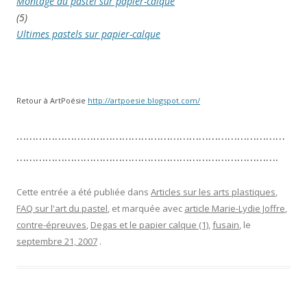
Montage du pastel sur papier-calque
(5)
Ultimes pastels sur papier-calque
Retour à ArtPoésie
http://artpoesie.blogspot.com/
…………………………………………………………………………
……………………………………………………………………….
Cette entrée a été publiée dans
Articles sur les arts plastiques
,
FAQ sur l'art du pastel
, et marquée avec
article Marie-Lydie Joffre
,
contre-épreuves
,
Degas et le papier calque (1)
,
fusain
, le
septembre 21, 2007
.